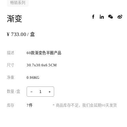
畅销系列
渐变
¥ 733.00
/ 盒
描述
60款渐变色半圈产品
尺寸
30.7x30.6x6.5CM
净重
0.96KG
数量 /盒
库存
7件
* 商品库存不足，我们会延期90天发货