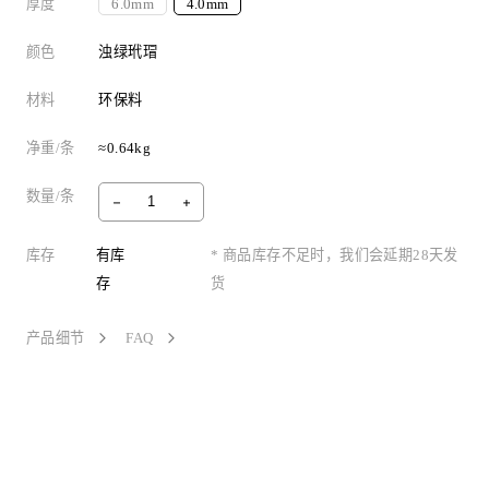
厚度
6.0mm
4.0mm
颜色
浊绿玳瑁
材料
环保料
净重/条
≈0.64kg
数量/条
库存
有库
* 商品库存不足时，我们会延期28天发
存
货
产品细节
FAQ