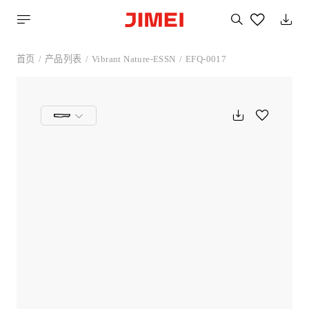
搜
索
您
喜
首页
产品列表
Vibrant Nature-ESSN
EFQ-0017
欢
的
产
品