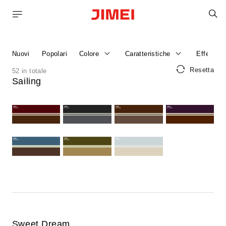
C
Home
Catalogo Prodotti
Nuovi
Popolari
Colore
Caratteristiche
Effetto
Resetta
52 in totale
Sailing
Sweet Dream