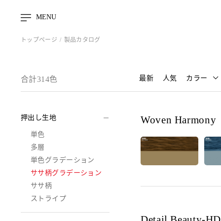
MENU
トップページ
製品カタログ
最新
人気
カラー
合計314色
押出し生地
Woven Harmony
単色
多層
単色グラデーション
ササ柄グラデーション
ササ柄
ストライプ
Detail Beauty-H