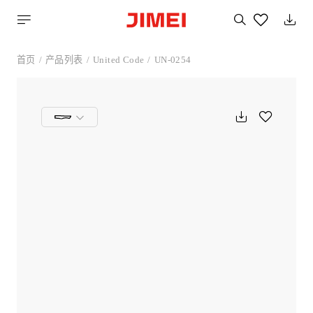
搜
索
您
喜
首页
产品列表
United Code
UN-0254
欢
的
产
品