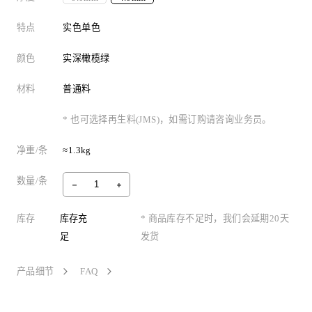
特点
实色单色
颜色
实深橄榄绿
材料
普通料
* 也可选择再生料(JMS)，如需订购请咨询业务员。
净重/条
≈1.3kg
数量/条
库存
库存充
* 商品库存不足时，我们会延期20天
足
发货
产品细节
FAQ