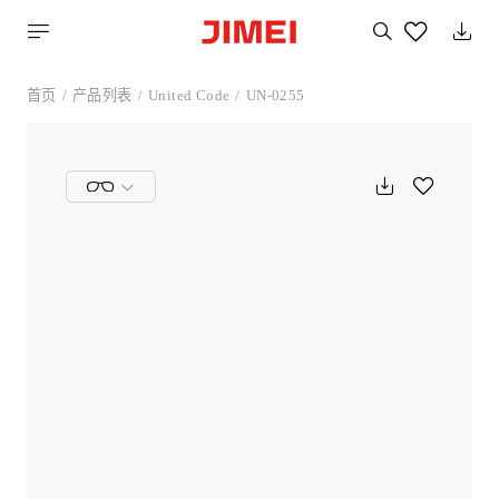
搜
索
您
喜
首页
产品列表
United Code
UN-0255
欢
的
产
品