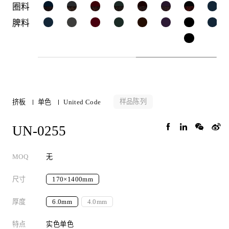
圈料
脾料
样品陈列
挤板
单色
United Code
UN-0255
MOQ
无
尺寸
170×1400mm
厚度
6.0mm
4.0mm
特点
实色单色