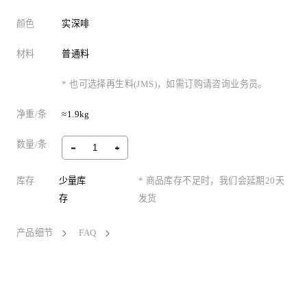
颜色
实深啡
材料
普通料
* 也可选择再生料(JMS)，如需订购请咨询业务员。
净重/条
≈1.9kg
数量/条
库存
少量库
* 商品库存不足时，我们会延期20天
存
发货
产品细节
FAQ