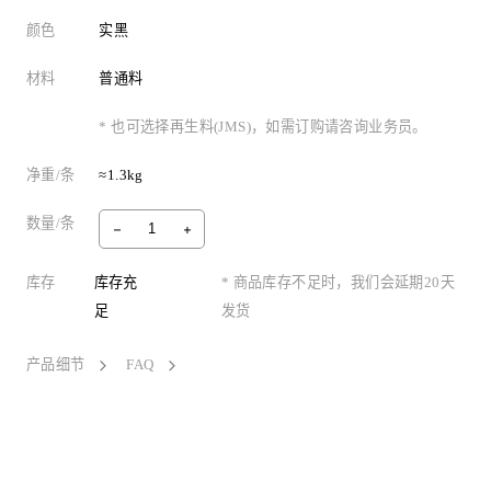
颜色
实黑
材料
普通料
* 也可选择再生料(JMS)，如需订购请咨询业务员。
净重/条
≈1.3kg
数量/条
库存
库存充
* 商品库存不足时，我们会延期20天
足
发货
产品细节
FAQ