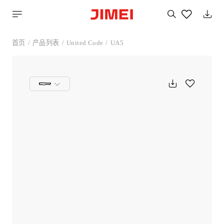
搜
索
您
喜
首页
产品列表
United Code
UA5
欢
的
产
品